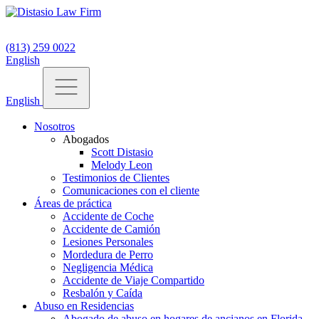
(813) 259 0022
English
English
Nosotros
Abogados
Scott Distasio
Melody Leon
Testimonios de Clientes
Comunicaciones con el cliente
Áreas de práctica
Accidente de Coche
Accidente de Camión
Lesiones Personales
Mordedura de Perro
Negligencia Médica
Accidente de Viaje Compartido
Resbalón y Caída
Abuso en Residencias
Abogado de abuso en hogares de ancianos en Florida