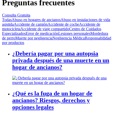
Preguntas frecuentes
Consulta Gratuita
Todas
Abuso en hogares de ancianos
Abuso en instalaciones de vida
asistida
Accidente de camión
Accidente de coche
Accidente de
motocicleta
Accidente de viaje compartido
Centro de Cuidados
Especializados
Error de medicación
Lesiones personales
Mordedura
de perro
Muerte por negligencia
Negligencia Médica
Responsabilidad
por productos
¿Debería pagar por una autopsia
privada después de una muerte en un
hogar de ancianos?
¿Qué es la fuga de un hogar de
ancianos? Riesgos, derechos y
opciones legales