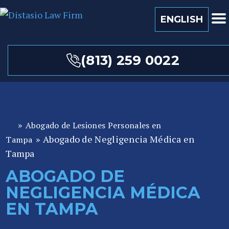
ENGLISH
(813) 259 0022
»
Abogado de Lesiones Personales en
A
»
Abogado de Negligencia Médica en
b
Tampa
o
Tampa
ga
ABOGADO DE
d
NEGLIGENCIA MÉDICA
o
de
EN TAMPA
P
er