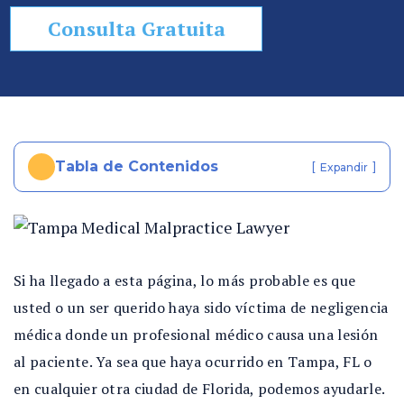
so
Consulta Gratuita
n
al
In
ju
ry
e
Tabla de Contenidos
[
]
Expandir
n
Fl
or
id
a
Si ha llegado a esta página, lo más probable es que
usted o un ser querido haya sido víctima de negligencia
médica donde un profesional médico causa una lesión
al paciente. Ya sea que haya ocurrido en Tampa, FL o
en cualquier otra ciudad de Florida, podemos ayudarle.