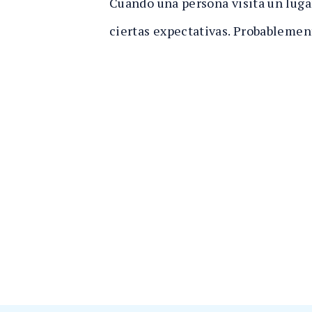
Cuando una persona visita un lug
s
a
o
ciertas expectativas. Probablement
n
al
In
ju
ry
e
n
Fl
or
id
a