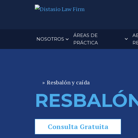
ÁREAS DE
A
NOSOTROS
PRÁCTICA
R
»
Resbalón y caída
A
b
RESBALÓN
o
g
a
Consulta Gratuita
d
o