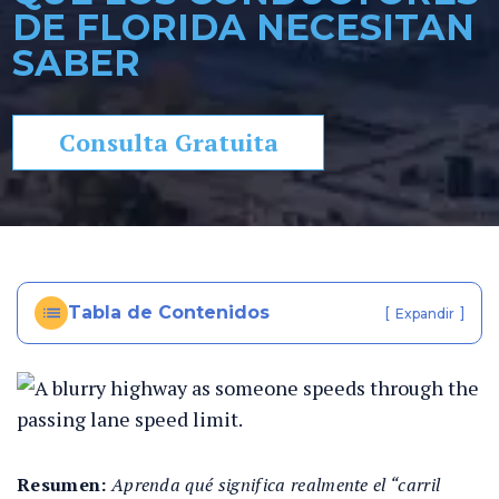
DE FLORIDA NECESITAN
so
SABER
n
al
In
ju
Consulta Gratuita
ry
e
n
Fl
or
id
Tabla de Contenidos
[
]
Expandir
a
Resumen:
Aprenda qué significa realmente el “carril