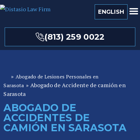
ENGLISH
(813) 259 0022
»
Abogado de Lesiones Personales en
A
»
Abogado de Accidente de camión en
b
Sarasota
o
Sarasota
ga
ABOGADO DE
d
ACCIDENTES DE
o
de
CAMIÓN EN SARASOTA
P
er