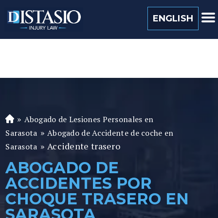
(813) 259 0022
ENGLISH
»
Abogado de Lesiones Personales en
A
»
b
Sarasota
Abogado de Accidente de coche en
o
»
Accidente trasero
Sarasota
ga
ABOGADO DE
d
ACCIDENTES POR
o
de
CHOQUE TRASERO EN
P
SARASOTA
er