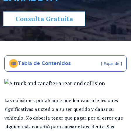
so
n
Consulta Gratuita
al
In
ju
ry
e
n
Tabla de Contenidos
[
]
Expandir
Fl
or
id
a
Las colisiones por alcance pueden causarle lesiones
significativas a usted o a su ser querido y dañar su
vehículo. No debería tener que pagar por el error que
alguien más cometió para causar el accidente. Sus