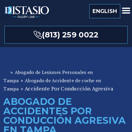
ENGLISH
(813) 259 0022
»
Abogado de Lesiones Personales en
A
»
b
Tampa
Abogado de Accidente de coche en
o
»
Accidente Por Conducción Agresiva
Tampa
ga
ABOGADO DE
d
ACCIDENTES POR
o
de
CONDUCCIÓN AGRESIVA
P
EN TAMPA
er