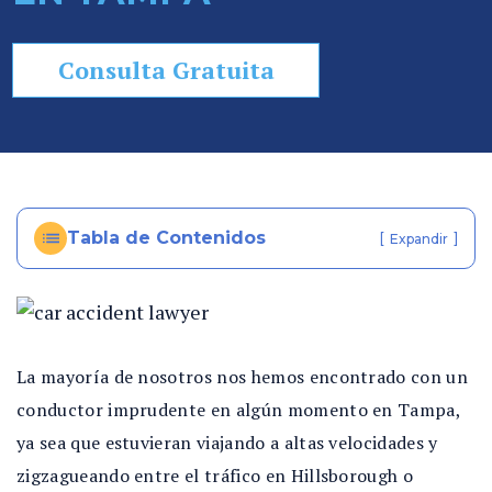
so
n
Consulta Gratuita
al
In
ju
ry
e
n
Tabla de Contenidos
[
]
Expandir
Fl
or
id
a
La mayoría de nosotros nos hemos encontrado con un
conductor imprudente en algún momento en Tampa,
ya sea que estuvieran viajando a altas velocidades y
zigzagueando entre el tráfico en Hillsborough o