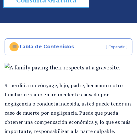
so
n
al
In
ju
ry
Tabla de Contenidos
[
]
Expandir
e
n
Fl
or
id
Si perdió a un cónyuge, hijo, padre, hermano u otro
a
familiar cercano en un incidente causado por
negligencia o conducta indebida, usted p
uede
tener un
caso de muerte por negligencia. Puede que pueda
obtener una compensación económica y, lo que es más
importante, responsabilizar a la parte culpable.