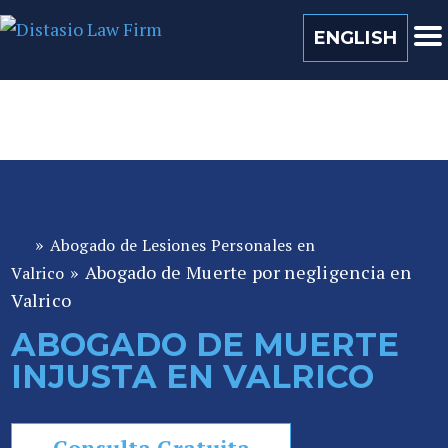
(813) 259 0022
ENGLISH
»
Abogado de Lesiones Personales en
A
»
Abogado de Muerte por negligencia en
b
Valrico
o
Valrico
ga
ABOGADO DE MUERTE
d
INJUSTA EN VALRICO
o
de
P
Consulta Gratuita
er