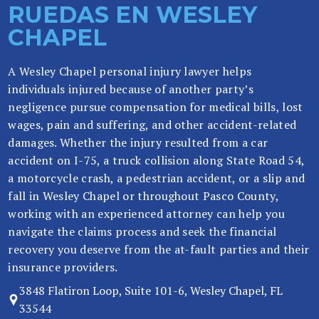
RUEDAS EN WESLEY
so
CHAPEL
n
al
In
A Wesley Chapel personal injury lawyer helps
ju
individuals injured because of another party’s
ry
negligence pursue compensation for medical bills, lost
e
wages, pain and suffering, and other accident-related
n
damages. Whether the injury resulted from a car
Fl
accident on I-75, a truck collision along State Road 54,
or
a motorcycle crash, a pedestrian accident, or a slip and
id
fall in Wesley Chapel or throughout Pasco County,
a
working with an experienced attorney can help you
navigate the claims process and seek the financial
recovery you deserve from the at-fault parties and their
insurance providers.
3848 Flatiron Loop, Suite 101-6, Wesley Chapel, FL
33544