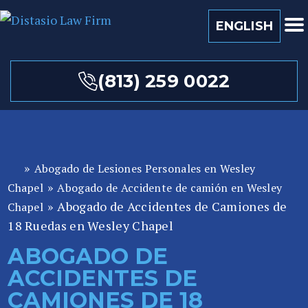
ENGLISH
(813) 259 0022
»
Abogado de Lesiones Personales en Wesley
A
»
b
Chapel
Abogado de Accidente de camión en Wesley
o
»
Abogado de Accidentes de Camiones de
Chapel
ga
18 Ruedas en Wesley Chapel
d
ABOGADO DE
o
ACCIDENTES DE
de
P
CAMIONES DE 18
er