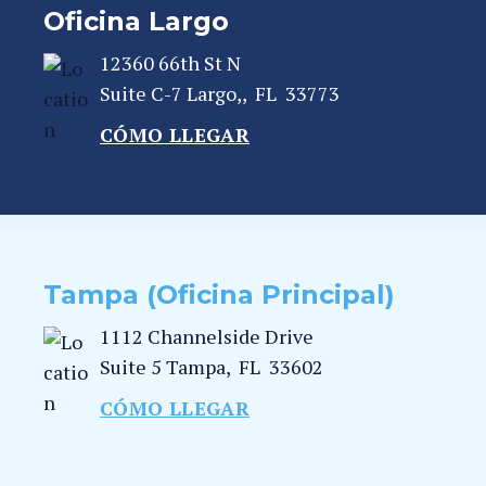
Oficina Largo
12360 66th St N
Suite C-7
Largo,
,
FL
33773
CÓMO LLEGAR
Tampa (Oficina Principal)
1112 Channelside Drive
Suite 5
Tampa
,
FL
33602
CÓMO LLEGAR