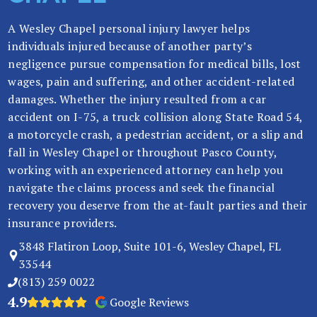
so
A Wesley Chapel personal injury lawyer helps
n
individuals injured because of another party’s
al
negligence pursue compensation for medical bills, lost
In
wages, pain and suffering, and other accident-related
ju
damages. Whether the injury resulted from a car
ry
accident on I-75, a truck collision along State Road 54,
e
a motorcycle crash, a pedestrian accident, or a slip and
n
fall in Wesley Chapel or throughout Pasco County,
Fl
working with an experienced attorney can help you
or
navigate the claims process and seek the financial
id
recovery you deserve from the at-fault parties and their
a
insurance providers.
3848 Flatiron Loop, Suite 101-6, Wesley Chapel, FL
33544
(813) 259 0022
4.9
Google Reviews