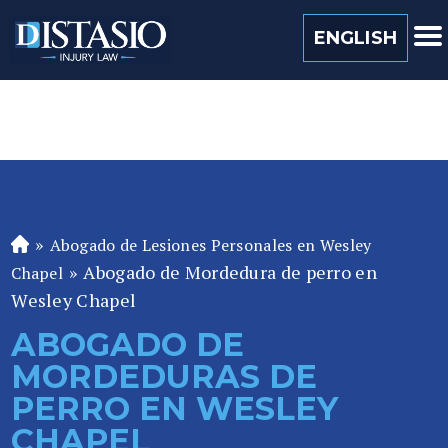
(813) 259 0022
ENGLISH
»
Abogado de Lesiones Personales en Wesley
A
»
Abogado de Mordedura de perro en
b
Chapel
o
Wesley Chapel
ga
ABOGADO DE
d
MORDEDURAS DE
o
de
PERRO EN WESLEY
P
CHAPEL
er