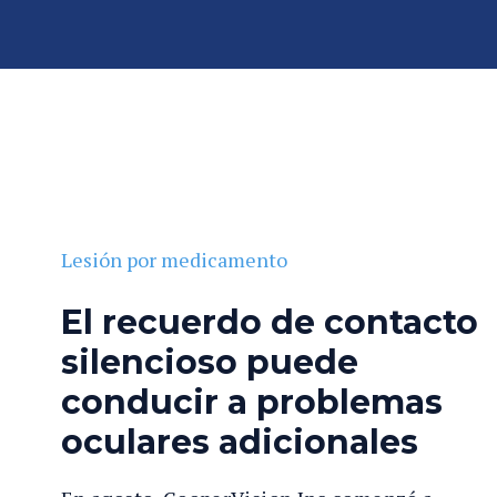
er
so
n
al
In
»
Lesión por medicamento
ju
A
ry
b
e
o
n
ga
Lesión por medicamento
Fl
d
or
o
El recuerdo de contacto
id
de
silencioso puede
a
P
er
conducir a problemas
so
oculares adicionales
n
al