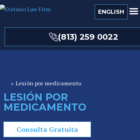
ENGLISH
(813) 259 0022
»
Lesión por medicamento
A
b
LESIÓN POR
o
MEDICAMENTO
ga
d
o
Consulta Gratuita
de
P