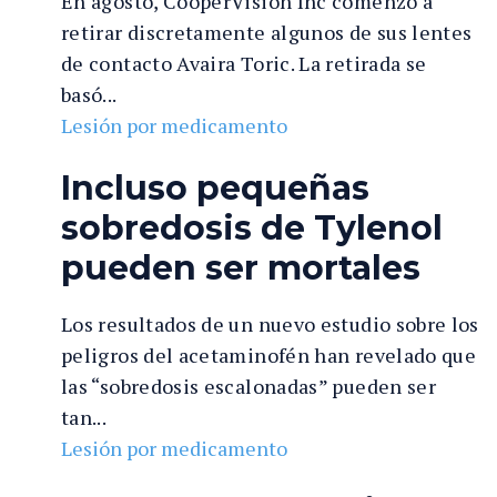
En agosto, CooperVision Inc comenzó a
In
ju
retirar discretamente algunos de sus lentes
ry
de contacto Avaira Toric. La retirada se
e
basó...
n
Lesión por medicamento
Fl
or
Incluso pequeñas
id
sobredosis de Tylenol
a
pueden ser mortales
Los resultados de un nuevo estudio sobre los
peligros del acetaminofén han revelado que
las “sobredosis escalonadas” pueden ser
tan...
Lesión por medicamento