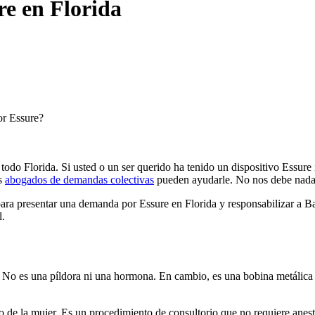
e en Florida
or Essure?
do Florida. Si usted o un ser querido ha tenido un dispositivo Essure 
os
abogados de demandas colectivas
pueden ayudarle. No nos debe nada
para presentar una demanda por Essure en Florida y responsabilizar a B
l.
No es una píldora ni una hormona. En cambio, es una bobina metálica he
de la mujer. Es un procedimiento de consultorio que no requiere aneste