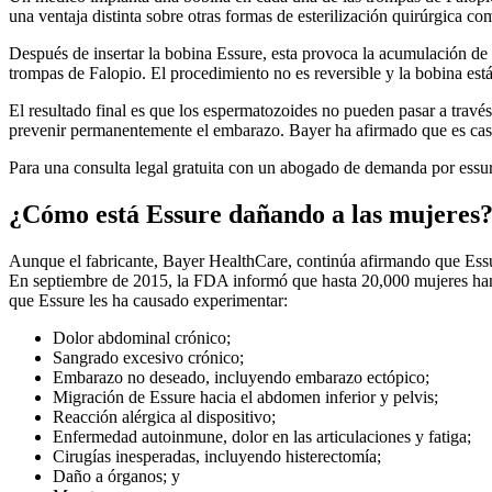
una ventaja distinta sobre otras formas de esterilización quirúrgica co
Después de insertar la bobina Essure, esta provoca la acumulación de 
trompas de Falopio. El procedimiento no es reversible y la bobina est
El resultado final es que los espermatozoides no pueden pasar a través
prevenir permanentemente el embarazo. Bayer ha afirmado que es casi
Para una consulta legal gratuita con un abogado de demanda por essur
¿Cómo está Essure dañando a las mujeres
Aunque el fabricante, Bayer HealthCare, continúa afirmando que Essure
En septiembre de 2015, la FDA informó que hasta 20,000 mujeres han c
que Essure les ha causado experimentar:
Dolor abdominal crónico;
Sangrado excesivo crónico;
Embarazo no deseado, incluyendo embarazo ectópico;
Migración de Essure hacia el abdomen inferior y pelvis;
Reacción alérgica al dispositivo;
Enfermedad autoinmune, dolor en las articulaciones y fatiga;
Cirugías inesperadas, incluyendo histerectomía;
Daño a órganos; y