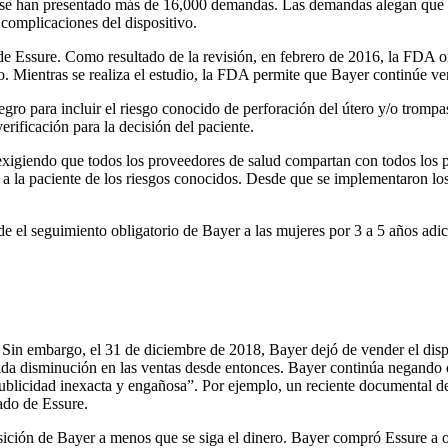
se han presentado más de 16,000 demandas. Las demandas alegan que el
 complicaciones del dispositivo.
 de Essure. Como resultado de la revisión, en febrero de 2016, la FDA o
. Mientras se realiza el estudio, la FDA permite que Bayer continúe ve
 para incluir el riesgo conocido de perforación del útero y/o trompas 
rificación para la decisión del paciente.
 exigiendo que todos los proveedores de salud compartan con todos los 
a la paciente de los riesgos conocidos. Desde que se implementaron los
 el seguimiento obligatorio de Bayer a las mujeres por 3 a 5 años adic
Sin embargo, el 31 de diciembre de 2018, Bayer dejó de vender el disp
ápida disminución en las ventas desde entonces. Bayer continúa negando 
 “publicidad inexacta y engañosa”. Por ejemplo, un reciente documental 
ado de Essure.
posición de Bayer a menos que se siga el dinero. Bayer compró Essure a 