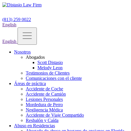
(813) 259 0022
English
English
Nosotros
Abogados
Scott Distasio
Melody Leon
Testimonios de Clientes
Comunicaciones con el cliente
Áreas de práctica
Accidente de Coche
Accidente de Camión
Lesiones Personales
Mordedura de Perro
Negligencia Médica
Accidente de Viaje Compartido
Resbalón y Caída
Abuso en Residencias
Abogado de abuso en hogares de ancianos en Florida