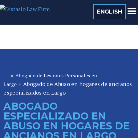
(813) 259 0022
ENGLISH
»
Abogado de Lesiones Personales en
A
»
Abogado de Abuso en hogares de ancianos
b
Largo
o
especializados en Largo
ga
ABOGADO
d
ESPECIALIZADO EN
o
de
ABUSO EN HOGARES DE
P
ANCIANOS EN LARGO
er