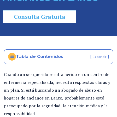
so
n
Consulta Gratuita
al
In
ju
ry
e
n
Tabla de Contenidos
[
]
Expandir
Fl
or
id
Cuando un ser querido resulta herido en un centro de
a
enfermería especializada, necesita respuestas claras y
un plan. Si está buscando un abogado de abuso en
hogares de ancianos en Largo, probablemente esté
preocupado por la seguridad, la atención médica y la
responsabilidad.