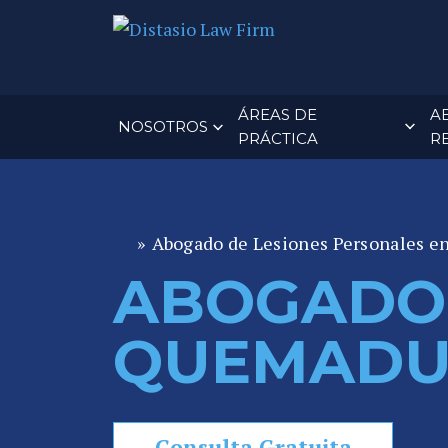
ÁREAS DE
A
NOSOTROS
PRÁCTICA
R
»
Abogado de Lesiones Personales e
A
b
ABOGADO 
o
g
QUEMADU
a
d
o
d
Consulta Gratuita