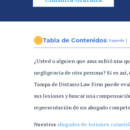
e
P
er
s
o
Tabla de Contenidos
[
]
Expandir
n
al
¿Usted o alguien que ama sufrió una q
In
ju
negligencia de otra persona? Si es así
ry
Tampa de Distasio Law Firm puede evalu
e
sus lesiones y buscar una compensación
n
Fl
representación de un abogado compete
or
id
Nuestros
abogados de lesiones catastr
a