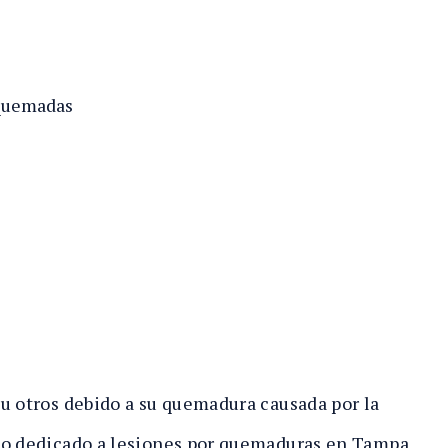
 quemadas
u otros debido a su quemadura causada por la
do dedicado a lesiones por quemaduras en Tampa