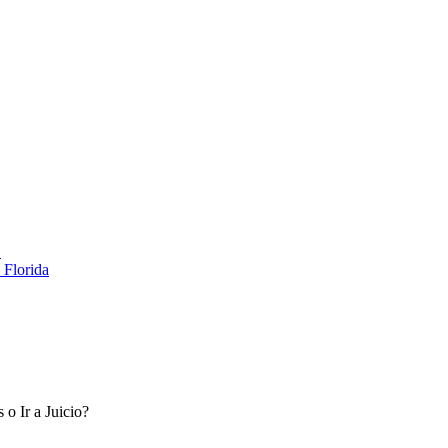
…
 Florida
o Ir a Juicio?