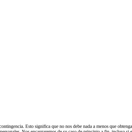
e contingencia. Esto significa que no nos debe nada a menos que obte
rsonales. Nos encargaremos de su caso de principio a fin, incluso si eso