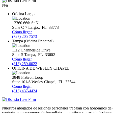
N/a
Oficina Largo
12360 66th St N
Suite C-7
Largo,
,
FL
33773
Cómo llegar
(727) 205-7573
Tampa (Oficina Principal)
1112 Channelside Drive
Suite 5
Tampa
,
FL
33602
Cómo llegar
(813) 259-0022
OFICINA DE WESLEY CHAPEL
3848 Flatiron Loop
Suite 101-6
Wesley Chapel
,
FL
33544
Cómo llegar
(813) 437-4424
Nuestros abogados de lesiones personales trabajan con honorarios d
contrate, comenzaremos de inmediato a investigar su caso de lesiones pe