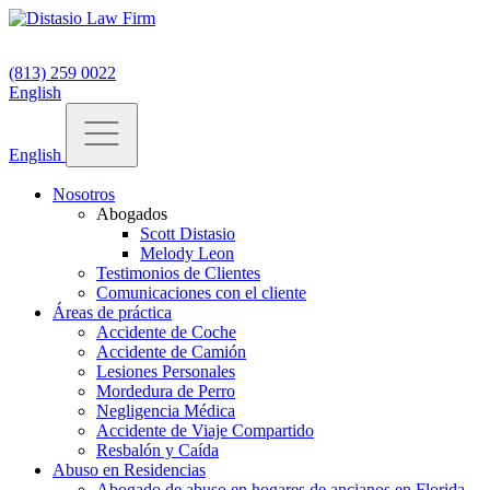
(813) 259 0022
English
English
Nosotros
Abogados
Scott Distasio
Melody Leon
Testimonios de Clientes
Comunicaciones con el cliente
Áreas de práctica
Accidente de Coche
Accidente de Camión
Lesiones Personales
Mordedura de Perro
Negligencia Médica
Accidente de Viaje Compartido
Resbalón y Caída
Abuso en Residencias
Abogado de abuso en hogares de ancianos en Florida