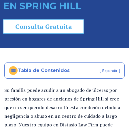
EN SPRING HILL
so
n
al
Consulta Gratuita
In
ju
ry
e
n
Fl
Tabla de Contenidos
[
]
or
Expandir
id
a
Su familia puede acudir a un abogado de úlceras por
presión en hogares de ancianos de Spring Hill si cree
que un ser querido desarrolló esta condición debido a
negligencia o abuso en un centro de cuidado a largo
plazo. Nuestro equipo en Distasio Law Firm puede