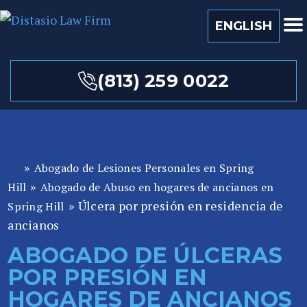
ENGLISH
(813) 259 0022
»
Abogado de Lesiones Personales en Spring
A
»
b
Hill
Abogado de Abuso en hogares de ancianos en
o
»
Úlcera por presión en residencia de
Spring Hill
ga
ancianos
d
ABOGADO DE ÚLCERAS
o
POR PRESIÓN EN
de
P
HOGARES DE ANCIANOS
er