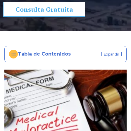
so
Consulta Gratuita
n
al
In
ju
ry
e
Tabla de Contenidos
[
]
Expandir
n
Fl
or
id
a