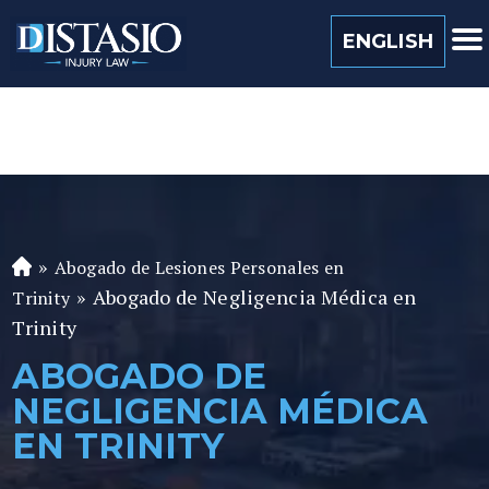
(813) 259 0022
ENGLISH
»
Abogado de Lesiones Personales en
A
»
Abogado de Negligencia Médica en
b
Trinity
o
Trinity
ga
ABOGADO DE
d
NEGLIGENCIA MÉDICA
o
de
EN TRINITY
P
er