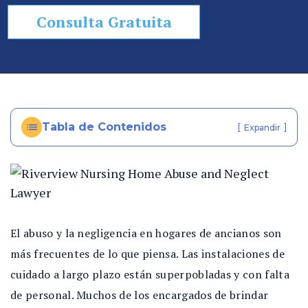
so
Consulta Gratuita
n
al
In
ju
ry
e
Tabla de Contenidos
[
]
Expandir
n
Fl
or
id
a
El abuso y la negligencia en hogares de ancianos son
más frecuentes de lo que piensa. Las instalaciones de
cuidado a largo plazo están superpobladas y con falta
de personal. Muchos de los encargados de brindar