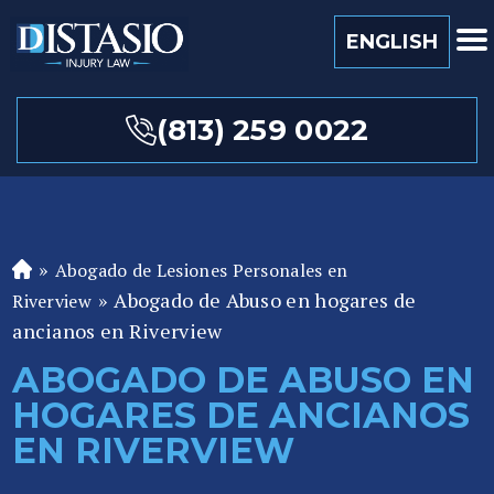
ENGLISH
(813) 259 0022
»
Abogado de Lesiones Personales en
A
»
Abogado de Abuso en hogares de
b
Riverview
o
ancianos en Riverview
ga
ABOGADO DE ABUSO EN
d
HOGARES DE ANCIANOS
o
de
EN RIVERVIEW
P
er