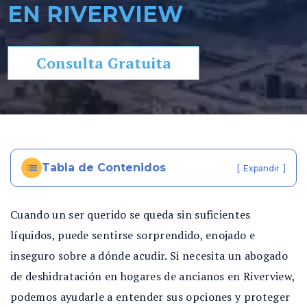
EN RIVERVIEW
so
n
al
Consulta Gratuita
In
ju
ry
e
n
Fl
Tabla de Contenidos
[
]
or
Expandir
id
a
Cuando un ser querido se queda sin suficientes
líquidos, puede sentirse sorprendido, enojado e
inseguro sobre a dónde acudir. Si necesita un abogado
de deshidratación en hogares de ancianos en Riverview,
podemos ayudarle a entender sus opciones y proteger