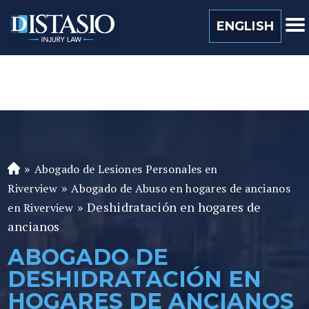
(813) 259 0022
ENGLISH
»
Abogado de Lesiones Personales en
A
»
b
Riverview
Abogado de Abuso en hogares de ancianos
o
»
Deshidratación en hogares de
en Riverview
ga
ancianos
d
ABOGADO DE
o
DESHIDRATACIÓN EN
de
P
HOGARES DE ANCIANOS
er