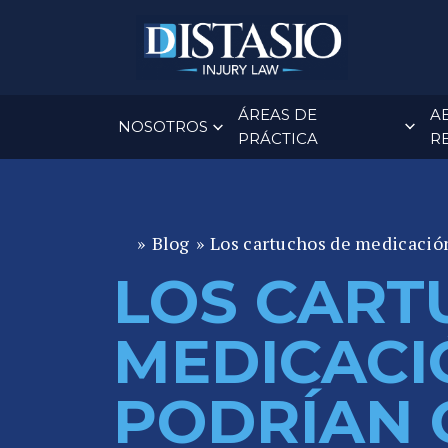
ÁREAS DE
A
NOSOTROS
PRÁCTICA
R
»
Blog
»
Los cartuchos de medicación
A
b
LOS CART
o
g
MEDICACI
a
d
PODRÍAN 
o
d