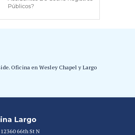
Públicos?
lside. Oficina en Wesley Chapel y Largo
cina Largo
12360 66th St N