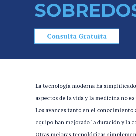
SOBREDOS
e
P
er
s
Consulta Gratuita
o
n
al
In
ju
ry
La tecnología moderna ha simplificad
e
aspectos de la vida y la medicina no es
n
Fl
Los avances tanto en el conocimiento 
or
equipo han mejorado la duración y la ca
id
Otras mejoras tecnológicas simplement
a