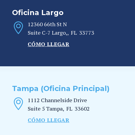
Oficina Largo
12360 66th St N
Suite C-7
Largo,
,
FL
33773
CÓMO LLEGAR
Tampa (Oficina Principal)
1112 Channelside Drive
Suite 5
Tampa
,
FL
33602
CÓMO LLEGAR