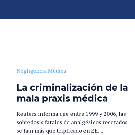
P
er
so
n
al
In
»
Negligencia Médica
A
ju
b
ry
o
e
ga
Negligencia Médica
n
d
Fl
o
La criminalización de la
or
de
id
mala praxis médica
P
a
er
so
Reuters informa que entre 1999 y 2006, las
n
sobredosis fatales de analgésicos recetados
al
se han más que triplicado en EE....