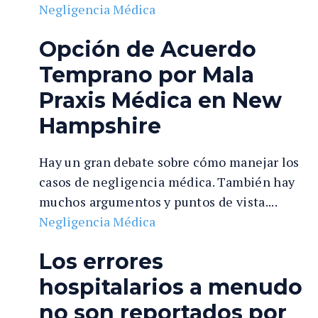
In
Negligencia Médica
ju
ry
Opción de Acuerdo
e
Temprano por Mala
n
Fl
Praxis Médica en New
or
Hampshire
id
a
Hay un gran debate sobre cómo manejar los
casos de negligencia médica. También hay
muchos argumentos y puntos de vista....
Negligencia Médica
Los errores
hospitalarios a menudo
no son reportados por