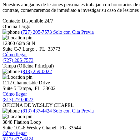
Nuestros abogados de lesiones personales trabajan con honorarios d
contrate, comenzaremos de inmediato a investigar su caso de lesiones pe
Contacto Disponible 24/7
Oficina Largo
(727) 205-7573
Solo con Cita Previa
12360 66th St N
Suite C-7
Largo,
,
FL
33773
Cómo llegar
(727) 205-7573
Tampa (Oficina Principal)
(813) 259-0022
1112 Channelside Drive
Suite 5
Tampa
,
FL
33602
Cómo llegar
(813) 259-0022
OFICINA DE WESLEY CHAPEL
(813) 437-4424
Solo con Cita Previa
3848 Flatiron Loop
Suite 101-6
Wesley Chapel
,
FL
33544
Cómo llegar
(813) 437-4424