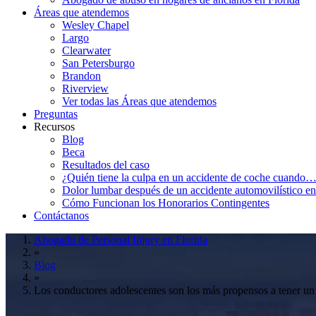
Áreas que atendemos
Wesley Chapel
Largo
Clearwater
San Petersburgo
Brandon
Riverview
Ver todas las Áreas que atendemos
Preguntas
Recursos
Blog
Beca
Resultados del caso
¿Quién tiene la culpa en un accidente de coche cuando
Dolor lumbar después de un accidente automovilístico en
Cómo Funcionan los Honorarios Contingentes
Contáctanos
Abogado de Personal Injury en Florida
»
Blog
»
Los conductores adolescentes son los más propensos a tener un 