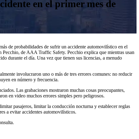
cidente en el primer mes de
ás de probabilidades de sufrir un accidente automovilístico en el
hn Pecchio, de AAA Traffic Safety. Pecchio explica que mientras usan
cido durante el día. Una vez que tienen sus licencias, a menudo
ralmente involucraron uno o más de tres errores comunes: no reducir
inuyen en número y frecuencia.
enciados. Las grabaciones mostraron muchas cosas preocupantes,
aron en video muchos errores simples pero peligrosos.
limitar pasajeros, limitar la conducción nocturna y establecer reglas
s a evitar accidentes automovilísticos.
onsulta.