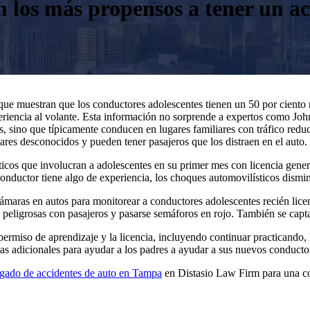
n los más propensos a tener un ac
ue muestran que los conductores adolescentes tienen un 50 por ciento m
eriencia al volante. Esta información no sorprende a expertos como Jo
s, sino que típicamente conducen en lugares familiares con tráfico redu
res desconocidos y pueden tener pasajeros que los distraen en el auto.
sticos que involucran a adolescentes en su primer mes con licencia gene
conductor tiene algo de experiencia, los choques automovilísticos dism
maras en autos para monitorear a conductores adolescentes recién lic
 peligrosas con pasajeros y pasarse semáforos en rojo. También se capt
 permiso de aprendizaje y la licencia, incluyendo continuar practicando, 
s adicionales para ayudar a los padres a ayudar a sus nuevos conductore
gado de accidentes de auto en Tampa
en Distasio Law Firm para una c