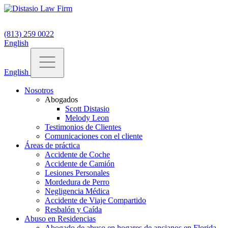
(813) 259 0022
English
English
Nosotros
Abogados
Scott Distasio
Melody Leon
Testimonios de Clientes
Comunicaciones con el cliente
Áreas de práctica
Accidente de Coche
Accidente de Camión
Lesiones Personales
Mordedura de Perro
Negligencia Médica
Accidente de Viaje Compartido
Resbalón y Caída
Abuso en Residencias
Abogado de abuso en hogares de ancianos en Florida