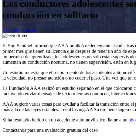
Los conductores adolescentes so
conducción en solitario
Consulta Gratuita
El Sun Sentinel informó que AAA publicó recientemente estadísticas q
primer mes que tienen su licencia que después de tener un año de exp
un permiso de aprendizaje, los adolescentes no solo están supervisado
aumentan su conducción nocturna, no tienen supervisión, están en luga
Un estudio muestra que el 57 por ciento de los accidentes automovilí
la velocidad, no prestar atención o no ceder el paso. Una vez que un 
La Fundación AAA realizó un estudio separado en el que colocaron cá
incluyendo enviar mensajes de texto mientras conducen, interacciones
AAA sugiere varias cosas para ayudar a facilitar la transición entre el
más allá de las leyes estatales. TeenDriving.AAA.com tiene sugerencia
Si ha resultado herido en un accidente automovilístico, llame a un
abo
Contáctanos para una
evaluación gratuita del caso