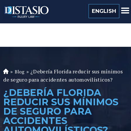
(813) 259 0022
ENGLISH
»
»
¿Debería Florida reducir sus mínimos
Blog
A
de seguro para accidentes automovilísticos?
b
o
¿DEBERÍA FLORIDA
ga
REDUCIR SUS MÍNIMOS
d
o
DE SEGURO PARA
de
ACCIDENTES
P
AUTOMOVILÍSTICOS?
er