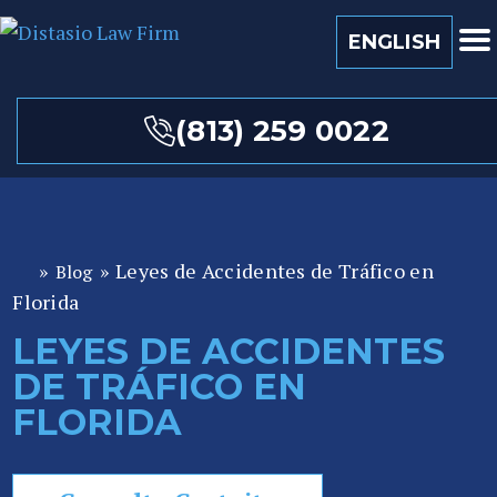
ENGLISH
(813) 259 0022
»
»
Leyes de Accidentes de Tráfico en
Blog
A
Florida
b
o
LEYES DE ACCIDENTES
ga
DE TRÁFICO EN
d
o
FLORIDA
de
P
er