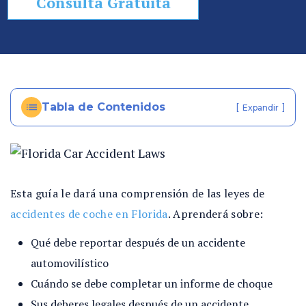
Consulta Gratuita
so
n
al
In
ju
ry
Tabla de Contenidos
[
]
Expandir
e
n
Fl
or
id
Esta guía le dará una comprensión de las leyes de
a
accidentes de coche en Florida
. Aprenderá sobre:
Qué debe reportar después de un accidente
automovilístico
Cuándo se debe completar un informe de choque
Sus deberes legales después de un accidente