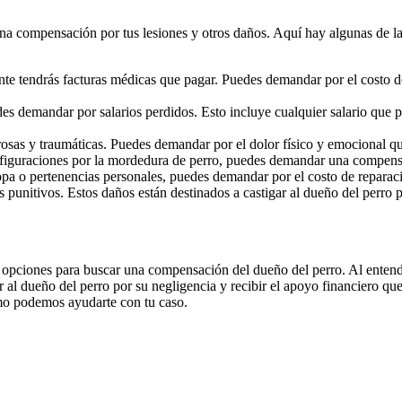
 una compensación por tus lesiones y otros daños. Aquí hay algunas de 
e tendrás facturas médicas que pagar. Puedes demandar por el costo de 
edes demandar por salarios perdidos. Esto incluye cualquier salario que p
osas y traumáticas. Puedes demandar por el dolor físico y emocional q
esfiguraciones por la mordedura de perro, puedes demandar una compensa
opa o pertenencias personales, puedes demandar por el costo de reparac
unitivos. Estos daños están destinados a castigar al dueño del perro po
y opciones para buscar una compensación del dueño del perro. Al entend
r al dueño del perro por su negligencia y recibir el apoyo financiero que
mo podemos ayudarte con tu caso.