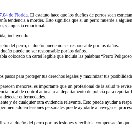
7.04 de Florida
. El estatuto hace que los dueños de perros sean estrict
enía tendencia a morder. Esto significa que si un perro muerde a alguie
to, y angustia emocional.
ida, incluyendo:
dueño del perro, el dueño puede no ser responsable por los daños.
l dueño puede no ser responsable por los daños.
ía colocado un cartel legible que incluía las palabras “Perro Peligroso
tos pasos para proteger tus derechos legales y maximizar tus posibilida
parecen menores, es importante que un profesional de la salud te revise
gencia local de control animal o al departamento de policía para report
ra detectar enfermedades.
dente y de cualquier otra evidencia relevante. Esto puede ayudar a resp
erimentado en lesiones personales puede ayudarte a navegar el proceso
lizar al dueño del perro por tus lesiones y recibir la compensación que