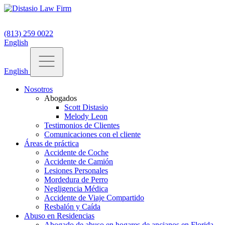
(813) 259 0022
English
English
Nosotros
Abogados
Scott Distasio
Melody Leon
Testimonios de Clientes
Comunicaciones con el cliente
Áreas de práctica
Accidente de Coche
Accidente de Camión
Lesiones Personales
Mordedura de Perro
Negligencia Médica
Accidente de Viaje Compartido
Resbalón y Caída
Abuso en Residencias
Abogado de abuso en hogares de ancianos en Florida