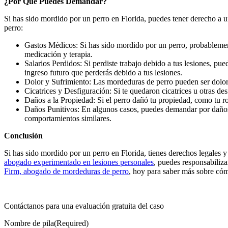
¿Por Qué Puedes Demandar?
Si has sido mordido por un perro en Florida, puedes tener derecho a
perro:
Gastos Médicos: Si has sido mordido por un perro, probablement
medicación y terapia.
Salarios Perdidos: Si perdiste trabajo debido a tus lesiones, pu
ingreso futuro que perderás debido a tus lesiones.
Dolor y Sufrimiento: Las mordeduras de perro pueden ser dolor
Cicatrices y Desfiguración: Si te quedaron cicatrices u otras d
Daños a la Propiedad: Si el perro dañó tu propiedad, como tu r
Daños Punitivos: En algunos casos, puedes demandar por daños p
comportamientos similares.
Conclusión
Si has sido mordido por un perro en Florida, tienes derechos legales 
abogado experimentado en lesiones personales
, puedes responsabiliza
Firm, abogado de mordeduras de perro
, hoy para saber más sobre có
Contáctanos para una
evaluación gratuita del caso
Nombre de pila
(Required)