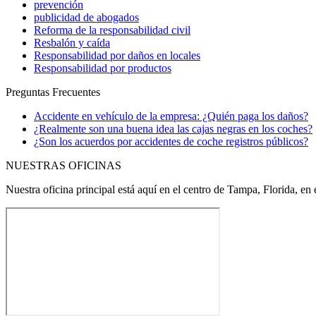
prevención
publicidad de abogados
Reforma de la responsabilidad civil
Resbalón y caída
Responsabilidad por daños en locales
Responsabilidad por productos
Preguntas Frecuentes
Accidente en vehículo de la empresa: ¿Quién paga los daños?
¿Realmente son una buena idea las cajas negras en los coches?
¿Son los acuerdos por accidentes de coche registros públicos?
NUESTRAS OFICINAS
Nuestra oficina principal está aquí en el centro de Tampa, Florida, en