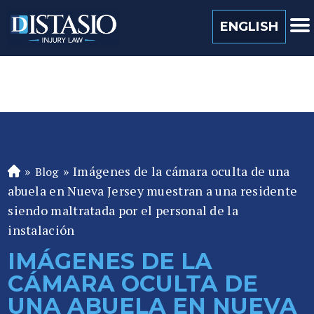
(813) 259 0022
ENGLISH
»
»
Imágenes de la cámara oculta de una
Blog
A
abuela en Nueva Jersey muestran a una residente
b
o
siendo maltratada por el personal de la
ga
instalación
d
IMÁGENES DE LA
o
CÁMARA OCULTA DE
de
P
UNA ABUELA EN NUEVA
er